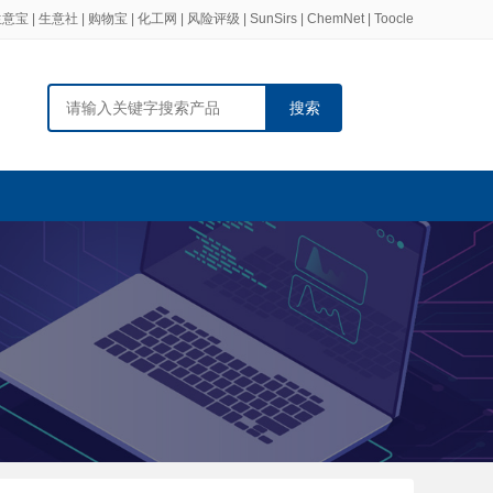
生意宝
|
生意社
|
购物宝
|
化工网
|
风险评级
|
SunSirs
|
ChemNet
|
Toocle
搜索