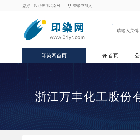
您好，欢迎来到印染网！
登录或加入

印染网首页
首页
公

浙江万丰化工股份