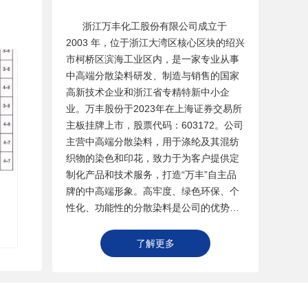
浙江万丰化工股份有限公司成立于
2003 年，位于浙江大湾区核心区块的绍兴
市柯桥区滨海工业区内，是一家专业从事
中高端分散染料研发、制造与销售的国家
高新技术企业和浙江省专精特新中小企
业。万丰股份于2023年在上海证券交易所
主板挂牌上市，股票代码：603172。公司
主营中高端分散染料，用于涤纶及其混纺
织物的染色和印花，致力于为客户提供定
制化产品和技术服务，打造“万丰”自主品
牌的中高端形象。高牢度、绿色环保、个
性化、功能性的分散染料是公司的优势产
品，广泛应用于高端户外及运动服装领
域、汽车内饰领域。公司主要染料产品系
了解更多
列有：ECO TEX系列、PUD系列、XT系
列、XT-2系列、PT系列、PTA系列、醋纤
CA系列、液体染料系列、WF-GLC免还原
洗系列等，可以满足不断发展的中高端纺