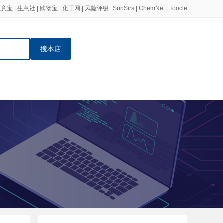
生意宝
|
生意社
|
购物宝
|
化工网
|
风险评级
|
SunSirs
|
ChemNet
|
Toocle
搜本店